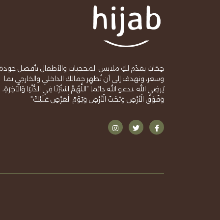
حِجَابُ يقدّم لكِ ملابس المحجبات والأطفال بأفضل جودة
وسعر، ونهدف إلى أن نُظهِر جمالك الداخلي والخارجي بما
يُرضِي الله ،ندعو الله دائما "اللَّهُمَّ اسْتُرْنَا فِي الدُّنْيَا وَالْآخِرَةِ،
وَفَوْقَ الْأَرْضِ وَتَحْتَ الْأَرْضِ وَيَوْمَ الْعَرْضِ عَلَيْكَ"