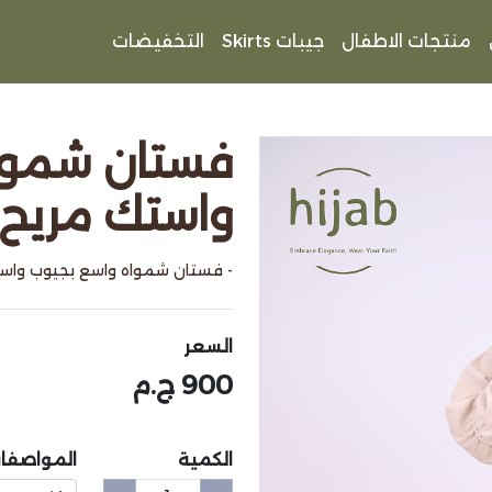
منتجات الاطفال
جيبات Skirts
التخفيضات
فستان شموا
واستك مريح
- فستان شمواه واسع بجيوب واس
السعر
900 ج.م
الكمية
المواصفا