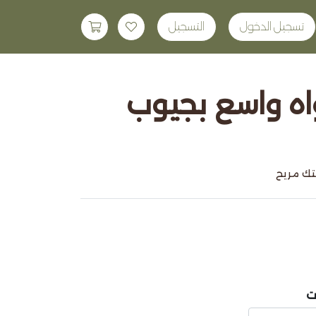
تسجيل الدخول
التسجيل
ه واسع بجيوب
تك مريح
ت